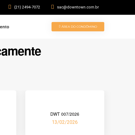
(21) 2494-7072
sac@downtown.com.br
ento
ÁREA DO CONDÔMINO
icamente
DWT 007/2026
13/02/2026